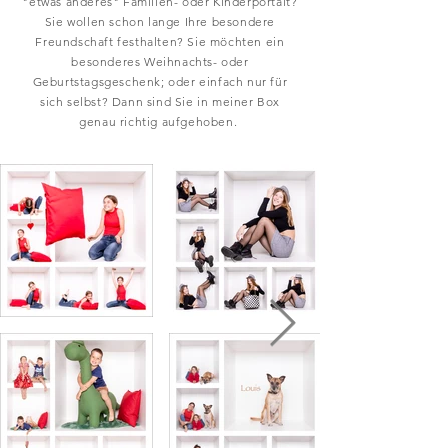
"etwas anderes" Familien- oder Kinderportait?
Sie wollen schon lange Ihre besondere
Freundschaft festhalten? Sie möchten ein
besonderes
Weihnachts- oder
Geburtstagsgeschenk; oder einfach nur für
sich selbst? Dann sind Sie in meiner Box
genau richtig aufgehoben.