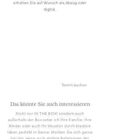
erhalten Sie auf Wunsch als Abzug oder
digital.
Entspricht das Ihren
Vorstellungen?
Diese Bilder sind einfach phänomenal,
nicht wahr? Sehr gerne kreiere ich auch Für
Sie solche "IN THE BOX!"-Bilder. Ob für
Kinder, die ganze Familie oder Verliebte.
Ich sorge für Spaß sowie für kreative und
professionelle Bilder.
Informationen anfragen
Termin buchen
Das könnte Sie auch interessieren
Nicht nur IN THE BOX! sondern auch
außerhalb der Box setze ich Ihre Familie, Ihre
Kinder oder auch Ihr Haustier durch kreative
Ideen perfekt in Szene. Melden Sie sich gerne
bei mir, wenn auch andere Referenzen das