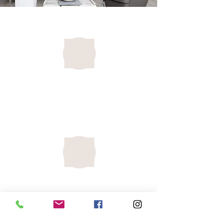
Was mich ausmacht
Fotografieren
Unvergessliche, kreative, zeitlose
und insbesondere authentische Bilder der
Menschen vor meiner Kamera einzufangen
hat für mich oberste Priorität.
Bearbeiten
Die Gestaltung für Bildretusche, Belichtung
oder Fotomontage ist meine große
Leidenschaft und wird von mir gefühlvoll und
individuell umgesetzt - und lässt kein Schema